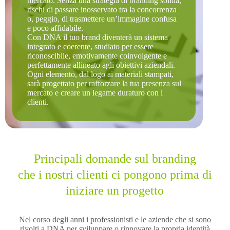
mercato. Senza una strategia di branding solida,
rischi di passare inosservato tra la concorrenza
o, peggio, di trasmettere un’immagine confusa
e poco affidabile.
Con DNA il tuo brand diventerà un sistema
integrato e coerente, studiato per essere
riconoscibile, emotivamente coinvolgente e
perfettamente allineato agli obiettivi aziendali.
Ogni elemento, dal logo ai materiali stampati,
sarà progettato per rafforzare la tua presenza sul
mercato e creare un legame duraturo con i
clienti.
Principali domande sul branding
che i nostri clienti ci pongono prima di
iniziare un progetto
Nel corso degli anni i professionisti e le aziende che si sono
rivolti a DNA per sviluppare o rinnovare la propria identità