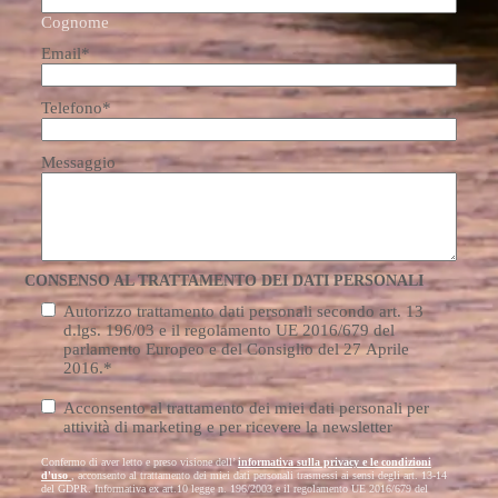
Cognome
Email
*
Telefono
*
Messaggio
CONSENSO AL TRATTAMENTO DEI DATI PERSONALI
Consenso
Autorizzo trattamento dati personali secondo art. 13
trattamento
*
d.lgs. 196/03 e il regolamento UE 2016/679 del
parlamento Europeo e del Consiglio del 27 Aprile
2016.
*
Consenso
Acconsento al trattamento dei miei dati personali per
Marketing
attività di marketing e per ricevere la newsletter
Confermo di aver letto e preso visione dell’
informativa sulla privacy e le condizioni
d'uso
, acconsento al trattamento dei miei dati personali trasmessi ai sensi degli art. 13-14
del GDPR. Informativa ex art.10 legge n. 196/2003 e il regolamento UE 2016/679 del