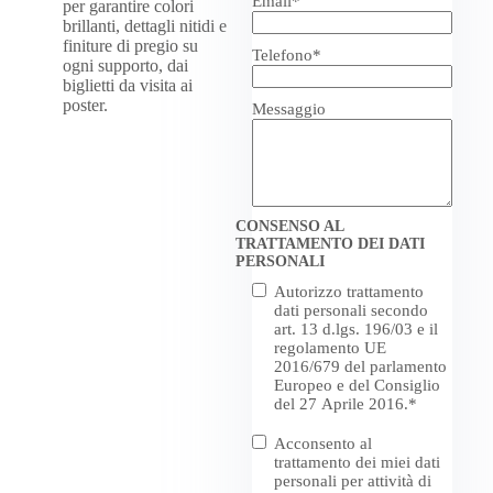
Email
*
per garantire colori
brillanti, dettagli nitidi e
finiture di pregio su
Telefono
*
ogni supporto, dai
biglietti da visita ai
poster.
Messaggio
CONSENSO AL
TRATTAMENTO DEI DATI
PERSONALI
Consenso
Autorizzo trattamento
trattamento
*
dati personali secondo
art. 13 d.lgs. 196/03 e il
regolamento UE
2016/679 del parlamento
Europeo e del Consiglio
del 27 Aprile 2016.
*
Consenso
Acconsento al
Marketing
trattamento dei miei dati
personali per attività di