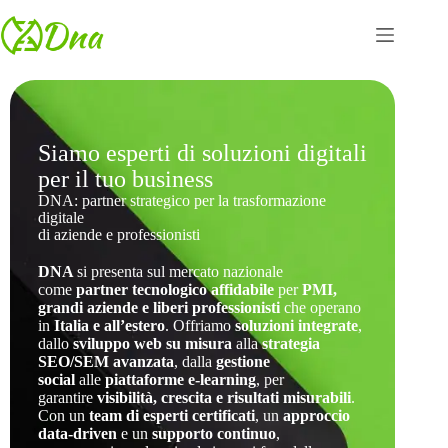
Siamo esperti di soluzioni digitali
per il tuo business
DNA: partner strategico per la trasformazione
digitale
di aziende e professionisti
DNA
si presenta sul mercato nazionale
come
partner tecnologico affidabile
per
PMI,
grandi aziende e liberi professionisti
che operano
in
Italia e all’estero
. Offriamo
soluzioni integrate
,
dallo
sviluppo web su misura
alla
strategia
SEO/SEM avanzata
, dalla
gestione
social
alle
piattaforme e-learning
, per
garantire
visibilità, crescita e risultati misurabili
.
Con un
team di esperti certificati
, un
approccio
data-driven
e un
supporto continuo
,