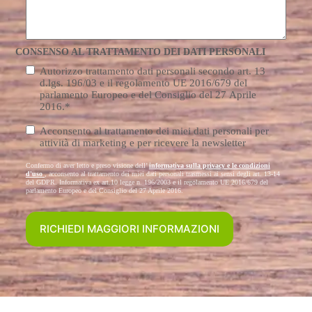
CONSENSO AL TRATTAMENTO DEI DATI PERSONALI
Consenso
Autorizzo trattamento dati personali secondo art. 13
trattamento
*
d.lgs. 196/03 e il regolamento UE 2016/679 del
parlamento Europeo e del Consiglio del 27 Aprile
2016.
*
Consenso
Acconsento al trattamento dei miei dati personali per
Marketing
attività di marketing e per ricevere la newsletter
Confermo di aver letto e preso visione dell’
informativa sulla privacy e le condizioni
d'uso
, acconsento al trattamento dei miei dati personali trasmessi ai sensi degli art. 13-14
del GDPR. Informativa ex art.10 legge n. 196/2003 e il regolamento UE 2016/679 del
parlamento Europeo e del Consiglio del 27 Aprile 2016.