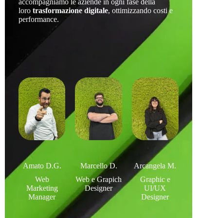
accompagniamo le aziende in ogni fase della
loro
trasformazione digitale
, ottimizzando costi e
performance.
Amato D.G.
Marcello D.
Arcangela M.
Web
Web e Grapich
Graphic e
Marketing
Designer
UI/UX
Manager
Designer