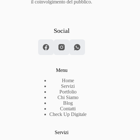
il coinvolgimento del pubblico.
Social
Menu
Home
Servizi
Portfolio
Chi Siamo
Blog
Contatti
Check Up Digitale
Servizi