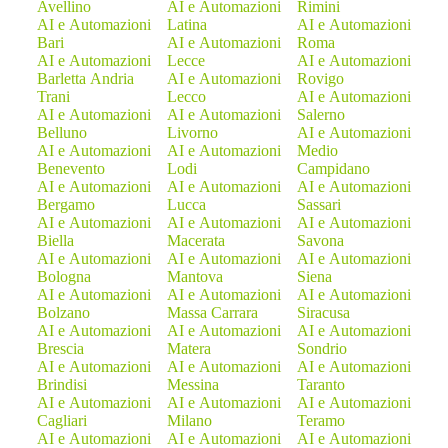
Avellino
AI e Automazioni
Rimini
AI e Automazioni
Latina
AI e Automazioni
Bari
AI e Automazioni
Roma
AI e Automazioni
Lecce
AI e Automazioni
Barletta Andria
AI e Automazioni
Rovigo
Trani
Lecco
AI e Automazioni
AI e Automazioni
AI e Automazioni
Salerno
Belluno
Livorno
AI e Automazioni
AI e Automazioni
AI e Automazioni
Medio
Benevento
Lodi
Campidano
AI e Automazioni
AI e Automazioni
AI e Automazioni
Bergamo
Lucca
Sassari
AI e Automazioni
AI e Automazioni
AI e Automazioni
Biella
Macerata
Savona
AI e Automazioni
AI e Automazioni
AI e Automazioni
Bologna
Mantova
Siena
AI e Automazioni
AI e Automazioni
AI e Automazioni
Bolzano
Massa Carrara
Siracusa
AI e Automazioni
AI e Automazioni
AI e Automazioni
Brescia
Matera
Sondrio
AI e Automazioni
AI e Automazioni
AI e Automazioni
Brindisi
Messina
Taranto
AI e Automazioni
AI e Automazioni
AI e Automazioni
Cagliari
Milano
Teramo
AI e Automazioni
AI e Automazioni
AI e Automazioni